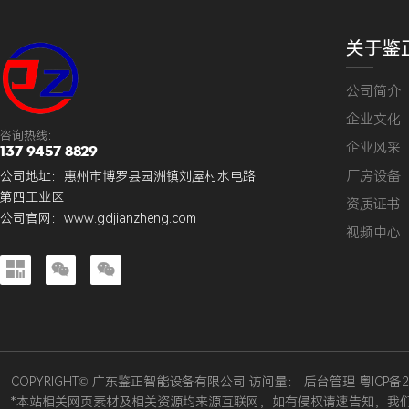
关于鉴
公司简介
企业文化
咨询热线：
企业风采
137 9457 8829
厂房设备
公司地址：惠州市博罗县园洲镇刘屋村水电路
第四工业区
资质证书
公司官网：
www.gdjianzheng.com
视频中心



COPYRIGHT© 广东鉴正智能设备有限公司 访问量：
后台管理
粤ICP备2
*本站相关网页素材及相关资源均来源互联网，如有侵权请速告知，我们