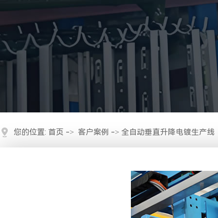
您的位置:
首页
->
客户案例
-> 全自动垂直升降电镀生产线