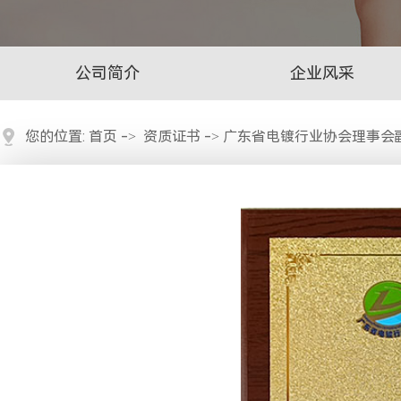
公司简介
企业风采
您的位置:
首页
->
资质证书
-> 广东省电镀行业协会理事会