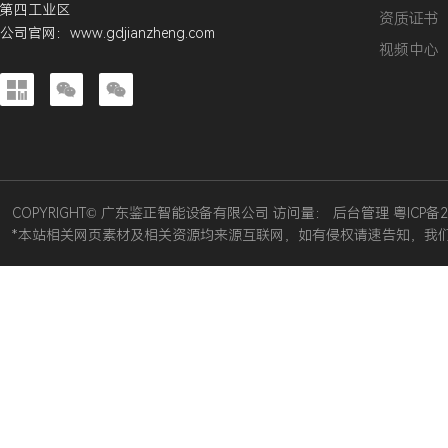
第四工业区
资质证书
公司官网：
www.gdjianzheng.com
视频中心



COPYRIGHT© 广东鉴正智能设备有限公司 访问量：
后台管理
粤ICP备2
*本站相关网页素材及相关资源均来源互联网，如有侵权请速告知，我们