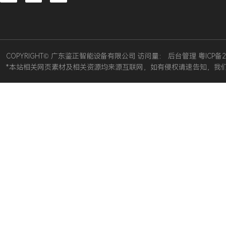
COPYRIGHT© 广东鉴正智能设备有限公司 访问量：
后台管理
粤ICP备2
*本站相关网页素材及相关资源均来源互联网，如有侵权请速告知，我们