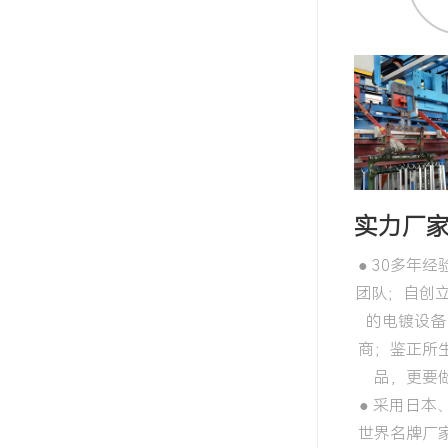
实力厂
● 30多年
团队；自创立
的电镀设备
商；鉴正所
品，更要
● 采用日本
世界名牌厂