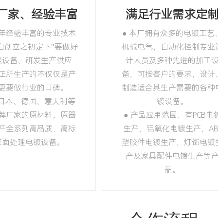
厂家、经验丰富
满足行业需求定
0多年经验丰富的专业技术
● 本厂拥有众多的电镀工艺
自创立之初定下"要做好
机械电气，自动化控制专业
镀设备、研发生产供应
计人员及多种先进的加工
正所生产的不仅仅是产
备，可按客户的要求，设计
更要做行业的口碑。
制造适合其生产需要的各种
用日本、德国、意大利等
镀设备。
牌厂家的原材料，原器
● 产品应用范围：有PCB电
产全系列高品质，高标
生产，铝氧化电镀生产，AB
表面处理电镀设备。
塑胶件电镀生产，灯饰电镀
产及家具配件电镀生产等
品。