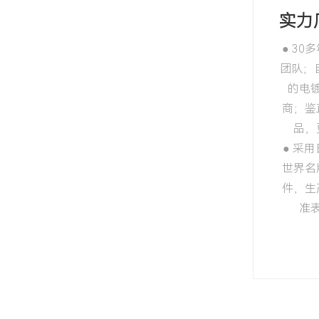
实力
● 3
团队；
的电
商；鉴
品，
● 采
世界名
件，生
准