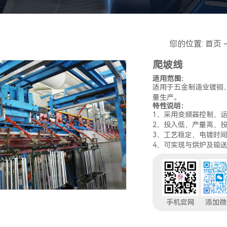
您的位置:
首页
爬坡线
适用范围：
适用于五金制造业镀铜
量生产。
特性说明：
1、采用变频器控制，
2、投入低，产量高，
3、工艺稳定，电镀时
4、可实现与烘炉及输
手机官网
添加微