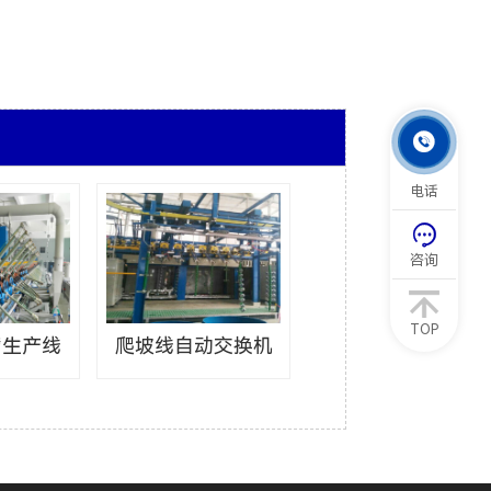

电话

咨询
TOP
臂生产线
爬坡线自动交换机