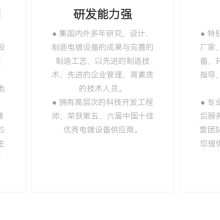
制
研发能力强
、
● 集国内外多年研究，设计、
● 
设
制造电镀设备的成果与完善的
厂家
设
制造工艺，以先进的制造技
备，
、
术、先进的企业管理，高素质
指导
电
的技术人员。
● 拥有高层次的科技开发工程
● 
镀
师；荣获第五、六届中国十佳
后服
S
优秀电镀设备供应商。
营团
生
您提
产