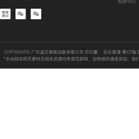
视频中心



COPYRIGHT© 广东鉴正智能设备有限公司 访问量：
后台管理
粤ICP备2
*本站相关网页素材及相关资源均来源互联网，如有侵权请速告知，我们