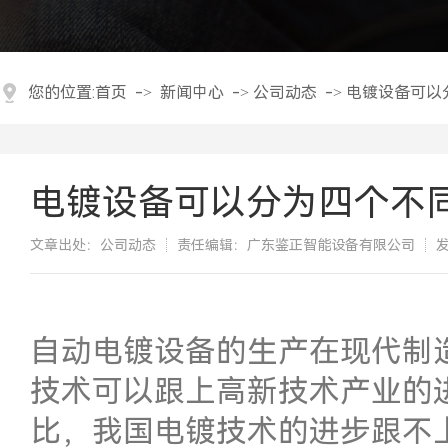
您的位置:
首页
->
新闻中心
->
公司动态
->
电镀设备可以
电镀设备可以分为四个不
文章出处：公司动态
责任编辑：广东鉴正智能设备有限公司
发
自动电镀设备的生产在现代制
技术可以跟上高新技术产业的
比，我国电镀技术的进步跟不