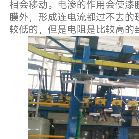
相会移动。电渗的作用会使漆
膜外，形成连电流都过不去的
较低的，但是电阻是比较高的