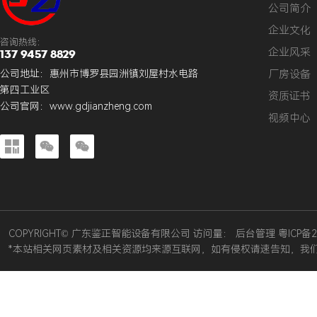
公司简介
企业文化
咨询热线：
企业风采
137 9457 8829
厂房设备
公司地址：惠州市博罗县园洲镇刘屋村水电路
第四工业区
资质证书
公司官网：
www.gdjianzheng.com
视频中心



COPYRIGHT© 广东鉴正智能设备有限公司 访问量：
后台管理
粤ICP备2
*本站相关网页素材及相关资源均来源互联网，如有侵权请速告知，我们