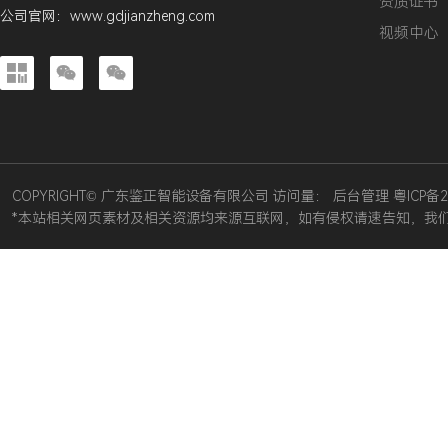
资质证书
公司官网：
www.gdjianzheng.com
视频中心



COPYRIGHT© 广东鉴正智能设备有限公司 访问量：
后台管理
粤ICP备2
*本站相关网页素材及相关资源均来源互联网，如有侵权请速告知，我们