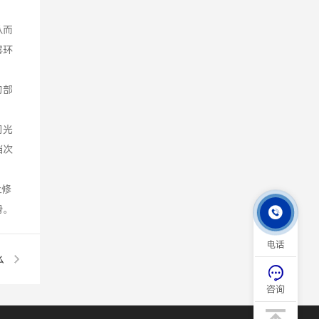
从而
雾环
的部
同光
档次
上修
滑。

电话
么

咨询