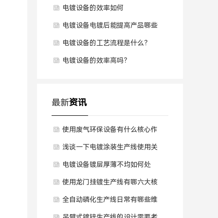
电镀设备的效率如何
电镀设备电镀后能提高产品哪些
性能呢？
电镀设备的工艺流程是什么？
电镀设备的效率高吗？
最新
资讯
使用废气环保设备有什么核心作
用？
浅谈一下电镀涂装生产线使用关
键性能技术要求？
电镀设备镀层厚薄不均如何处
理？
使用龙门挂镀生产线有哪六大核
心产品优势？
全自动磷化生产线日常有哪些维
护保养技巧？
吊臂式镀锌生产线的设计需要考