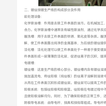
二、镀镍挂镀生产线的构成部分及作用
前处理设备：
化学除油槽：作用是去除工件表面的油污。在机械加工
合力。化学除油槽中通常含有碱性除油剂，通过化学反
酸洗槽：用于去除工件表面的铁锈、氧化皮等杂质。酸
解，使工件表面露出纯净的金属基体，为后续的镀镍提
活化槽：活化处理可以使工件表面处于一种易于接受镀
件表面形成一层薄薄的活化层，促进镍离子的沉积，提
电镀槽：
镀镍槽：这是生产线的核心部分。镀镍槽内含有镀镍溶
施加直流电，将镍阳极（纯镍板）的镍离子溶解到溶液
从而在工件表面沉积形成镀镍层。镀镍层可以提高工件
阳极系统：包括镍阳极和阳极篮。镍阳极在电镀过程中
且使阳极溶解均匀。同时，为了确保阳极的正常工作，
阴极导电系统：由导电杆、挂具和挂钩等组成。导电杆