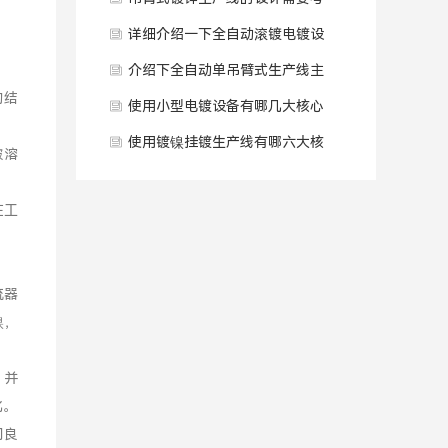
虑哪些因素？
详细介绍一下全自动滚镀电镀设
备的操作流程？
介绍下全自动单吊臂式生产线主
的结
要核心结构和工作原理？
使用小型电镀设备有哪几大核心
性能优势？
使用镀镍挂镀生产线有哪六大核
被溶
心系统组成？
在工
流器
镍，
，并
化。
间良