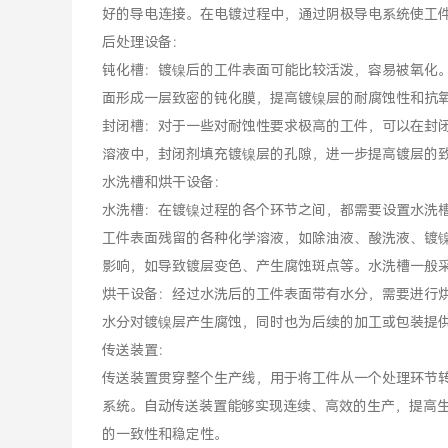
好的导电连接。在电镀过程中，通过阴极导电系统使工
后处理设备：
钝化槽：镀镍后的工件表面可能比较活泼，容易被氧化
面形成一层致密的钝化膜，提高镀镍层的耐腐蚀性和抗
封闭槽：对于一些对耐蚀性要求极高的工件，可以在封
溶液中，封闭剂填充镀镍层的孔隙，进一步提高镀层的
水洗槽和烘干设备：
水洗槽：在镀镍过程的各个环节之间，都需要设置水洗
工件表面残留的各种化学溶液，如除油液、酸洗液、镀
影响，如导致镀层变色、产生腐蚀斑点等。水洗槽一般
烘干设备：经过水洗后的工件表面带有水分，需要进行
水分对镀镍层产生腐蚀，同时也为后续的加工或包装提
传送装置：
传送装置贯穿整个生产线，用于将工件从一个处理环节
系统。自动传送装置能够实现连续、高效的生产，提高
的一致性和稳定性。