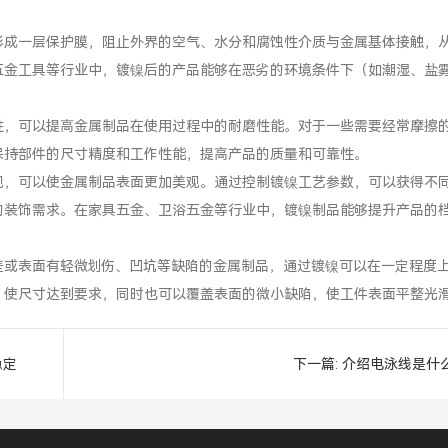
形成一层保护膜，阻止外界的空气、水分和腐蚀性介质与金属基体接触，
五金工具等行业中，镀镍后的产品能够在恶劣的环境条件下（如潮湿、盐
性，可以提高金属制品在使用过程中的耐磨性能。对于一些需要经常摩擦
保持部件的尺寸精度和工作性能，提高产品的质量和可靠性。
观，可以使金属制品表面更加美观。通过控制镀镍工艺参数，可以获得不
的装饰需求。在家具五金、卫浴五金等行业中，镀镍制品能够提升产品的
差或表面有轻微划伤、凹坑等缺陷的金属制品，通过镀镍可以在一定程度
，使尺寸达到要求，同时也可以覆盖表面的微小缺陷，使工件表面平整光
稳定
下一篇:
介绍电泳线是什