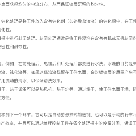
件表面获得均匀的电流分布，从而保证镍层沉积的均匀性。
。钝化处理是将工件放入含有钝化剂（如铬酸盐溶液）的钝化槽中，在工
氧化性。
闭槽中进行封闭处理。封闭处理通常是将工件浸泡在含有有机或无机封闭
致密性和耐蚀性。
槽。例如，在前处理后、电镀后和后处理后都要进行水洗。水洗的目的是
镍液、钝化液等。如果这些溶液残留在工件表面，会对镀镍层的质量产生
采用流动的清水，以保证清洗效果。
烘干。烘干设备可以是热风机、烘干炉等。通过烘干，使工件表面干燥，
供方便。
转移到下一个环节。它可以是自动的悬挂式输送链，也可以是手动的行车
生产效率，并且可以通过编程控制工件在各个处理槽中的停留时间，保证