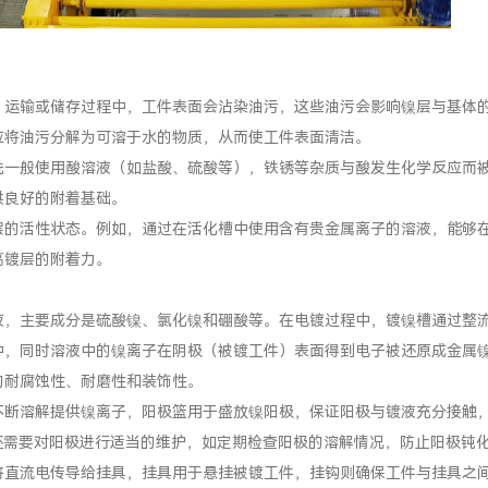
、运输或储存过程中，工件表面会沾染油污，这些油污会影响镍层与基体
应将油污分解为可溶于水的物质，从而使工件表面清洁。
洗一般使用酸溶液（如盐酸、硫酸等），铁锈等杂质与酸发生化学反应而
供良好的附着基础。
层的活性状态。例如，通过在活化槽中使用含有贵金属离子的溶液，能够
高镀层的附着力。
液，主要成分是硫酸镍、氯化镍和硼酸等。在电镀过程中，镀镍槽通过整
中，同时溶液中的镍离子在阴极（被镀工件）表面得到电子被还原成金属
的耐腐蚀性、耐磨性和装饰性。
不断溶解提供镍离子，阳极篮用于盛放镍阳极，保证阳极与镀液充分接触
还需要对阳极进行适当的维护，如定期检查阳极的溶解情况，防止阳极钝
将直流电传导给挂具，挂具用于悬挂被镀工件，挂钩则确保工件与挂具之